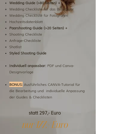
​Wedding Guide (>80 Seiten) +
Wedding Checkliste für das Brautpaar
Wedding Checkliste für Fotografen
Hochzeitsdatenblatt
Paarshooting Guide (>20 Seiten) +
Shooting Checkliste
Anfrage-Checkliste
Shotlist
Styled Shooting Guide
Individuell anpassbar:
PDF und Canva-
Designvorlage
BONUS:
Ausführliches CANVA-Tutorial für
die Bearbeitung und individuelle Anpassung
der Guides & Checklisten
statt 297,- Euro
nur 177,- Euro