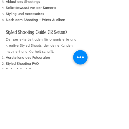
Ablauf des Shootings
Selbstbewusst vor der Kamera
Styling und Accessoires
Nach dem Shooting – Prints & Alben
Styled Shooting Guide (12 Seiten)
Der perfekte Leitfaden für organisierte und
kreative Styled Shoots, der deine Kunden
inspiriert und Klarheit schafft.
Vorstellung des Fotografen
Styled Shooting FAQ
Farbpalette & Dresscode
Accessoires & Floristik
Optimaler Zeitpunkt für das Shooting
How it Works – Der Ablauf im Detail
Bequem und
sicher Angebot holen
–
Sichere dir das Angebot heute und