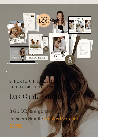
STRUKTUR, PROFESSIONALITÄT &
LEICHTIGKEIT TO GO!
Das Guide Bundle
3 GUIDES & ergänzende Checklisten
in einem Bundle
(im Wert von über
297€!)