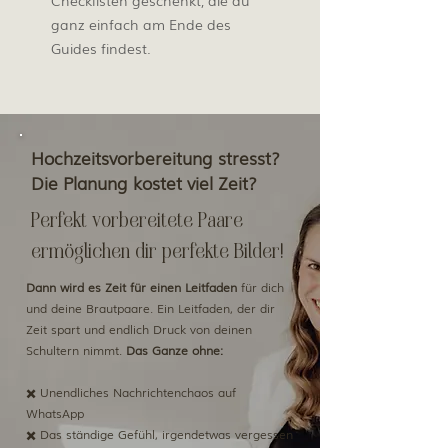
Checklisten geschenkt, die du
ganz einfach am Ende des
Guides findest.
Hochzeitsvorbereitung stresst?
Die Planung kostet viel Zeit?
Perfekt vorbereitete Paare
ermöglichen dir perfekte Bilder!
Dann wird es Zeit für einen Leitfaden
für dich
und deine Brautpaare. Ein Leitfaden, der dir
Zeit spart und endlich Druck von deinen
Schultern nimmt.
Das Ganze ohne:
✖️ Unendliches Nachrichtenchaos auf
WhatsApp
✖️ Das ständige Gefühl, irgendetwas vergessen