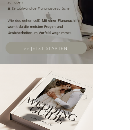
zu haben
✖️ Zeitaufwändige Planungsgespräche
Wie das gehen soll?
Mit einer Planungshilfe,
womit du die meisten Fragen und
Unsicherheiten im Vorfeld wegnimmst.
>> JETZT STARTEN