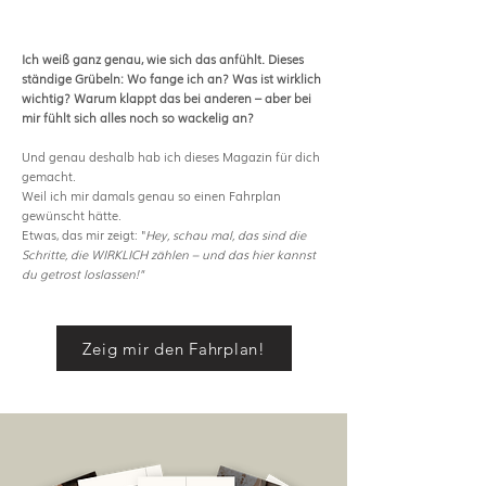
Ich weiß ganz genau, wie sich das anfühlt. Dieses
ständige Grübeln: Wo fange ich an? Was ist wirklich
wichtig? Warum klappt das bei anderen – aber bei
mir fühlt sich alles noch so wackelig an?
Und genau deshalb hab ich dieses Magazin für dich
gemacht.
Weil ich mir damals genau so einen Fahrplan
gewünscht hätte.
Etwas, das mir zeigt: "
Hey, schau mal, das sind die
Schritte, die WIRKLICH zählen – und das hier kannst
du getrost loslassen!"
Zeig mir den Fahrplan!