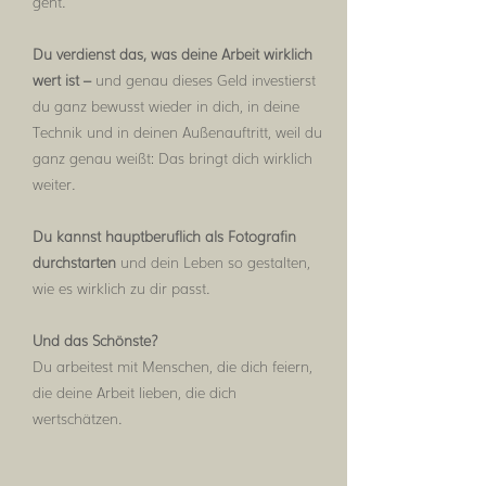
geht.
Du verdienst das, was deine Arbeit wirklich
wert ist –
und genau dieses Geld investierst
du ganz bewusst wieder in dich, in deine
Technik und in deinen Außenauftritt, weil du
ganz genau weißt: Das bringt dich wirklich
weiter.
Du kannst hauptberuflich als Fotografin
durchstarten
und dein Leben so gestalten,
wie es wirklich zu dir passt.
Und das Schönste?
Du arbeitest mit Menschen, die dich feiern,
die deine Arbeit lieben, die dich
wertschätzen.