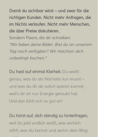
Damit du sichtbar wirst – und zwar für die
richtigen Kunden. Nicht mehr Anfragen, die
im Nichts verlaufen. Nicht mehr Menschen,
die über Preise diskutieren.
Sondern Paare, die dir schreiben:
"Wir lieben deine Bilder. Bist du an unserem
Tag noch verfügbar? Wir möchten dich
unbedingt buchen.“
Du hast auf einmal Klarheit.
Du weißt
genau, was du als Nächstes tun musst –
und was du dir ab sofort sparen kannst,
weil’s dir eh nur Energie geraubt hat.
Und das fühlt sich so gut an!
Du hörst auf, dich ständig zu hinterfragen,
weil du jetzt endlich weißt, was wirklich
zählt, was du kannst und wohin dein Weg